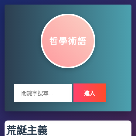
哲學術語
進入
荒誕主義