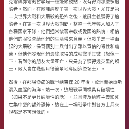
克爾凱郭爾的哲學是一種邊緣觀點，沒有得到那麼多追
隨者。然而，在歐洲經歷了第一次世界大戰，尤其是第
二次世界大戰和大屠殺的恐怖之後，荒誕主義獲得了追
隨者。在第一次世界大戰期間，整整一代年輕人加入了
各種國家軍隊，他們通常懷著宗教或愛國的熱情，相信
他們的服役會給他們的生活帶來意義。但戰爭是一場血
腥的大屠殺，儘管個別士兵付出了難以置信的犧牲和痛
苦，但他們發現他們最終取得的成就微乎其微（想像一
下，看到你的朋友大量死亡，只是為了獲得幾英里的領
土，敵人會在幾個月後簡單地奪回這些領土）。
然後，在那場慘痛的戰爭結束僅 20 年後，歐洲開始重新
滑入血腥的海洋。這一次，這場戰爭同樣具有破壞性
（如果不是更具破壞性的話），並且涉及納粹主義和死
亡集中營的額外恐怖，這在上一場戰爭中對各方士兵來
說都是不可想像的。