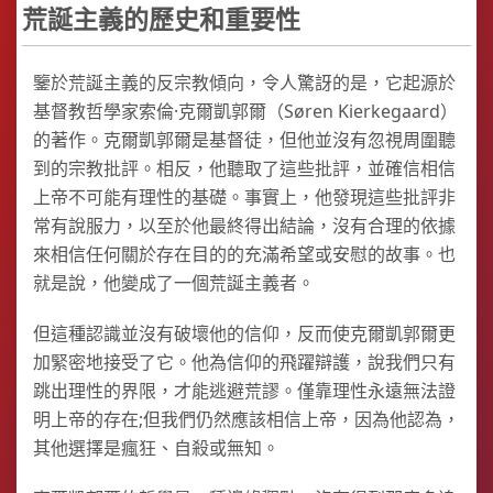
荒誕主義的歷史和重要性
鑒於荒誕主義的反宗教傾向，令人驚訝的是，它起源於
基督教哲學家索倫·克爾凱郭爾（Søren Kierkegaard）
的著作。克爾凱郭爾是基督徒，但他並沒有忽視周圍聽
到的宗教批評。相反，他聽取了這些批評，並確信相信
上帝不可能有理性的基礎。事實上，他發現這些批評非
常有說服力，以至於他最終得出結論，沒有合理的依據
來相信任何關於存在目的的充滿希望或安慰的故事。也
就是說，他變成了一個荒誕主義者。
但這種認識並沒有破壞他的信仰，反而使克爾凱郭爾更
加緊密地接受了它。他為信仰的飛躍辯護，說我們只有
跳出理性的界限，才能逃避荒謬。僅靠理性永遠無法證
明上帝的存在;但我們仍然應該相信上帝，因為他認為，
其他選擇是瘋狂、自殺或無知。