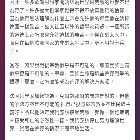
因此，許多歐洲思想家開始認為世界是荒謬的也就不足
為奇了。許多猶太哲學家覺得不得不放棄他們的信仰，
因為他們無法理解為什麼上帝會允許他的選民像在納粹
德國一樣受苦。猶太社區以外的哲學家質疑，一個所謂
的道德上帝怎麼會允許這樣的痛苦，不僅在猶太人中，
而且在每個歐洲國家的非猶太平民中，更不用說士兵
了。
當然，如果說戰後宗教似乎是不可能的，那麼民族主義
似乎更是不可能的。畢竟，民族主義是這些荒謬戰爭的
根源！那麼，它怎麼能成為荒謬的解決方案呢？
法國哲學家加繆認為，克爾凱郭爾的問題是對的，但他
的解決方案是不可能的;把自己投身於宗教並不比民族主
義好。所以他決定我們應該接受荒謬，就像一個絕症病
人接受死亡的必然性一樣。我們應該停止努力理解世
界，試著在荒謬的情況下簡單地生活。