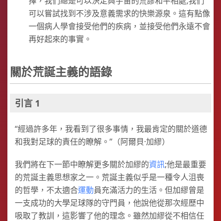
擇，我們總是可以決定與宇宙的荒謬和平相處;我們
可以嘗試找到不涉及意義需求的快樂源泉。這有點像
一個病人學會接受他們的疾病，並接受他們永遠不會
再好起來的事實。
關於荒誕主義的語錄
引言 1
“經過許多年，我看到了很多事情，我最肯定的關於道德
和我對足球的責任的瞭解。”（阿爾貝·加繆）
我們將在下一節中瞭解更多關於加繆的
資訊
;他是最重要
的荒誕主義思想家之一。荒誕主義似乎是一種令人沮喪
的哲學，不太適合
運動
員充滿活力的生活。但加繆曾是
一支成功的大學足球隊的守門員，他說他從那次經歷中
吸取了教訓，這影響了他的理念。雖然加繆從不相信任