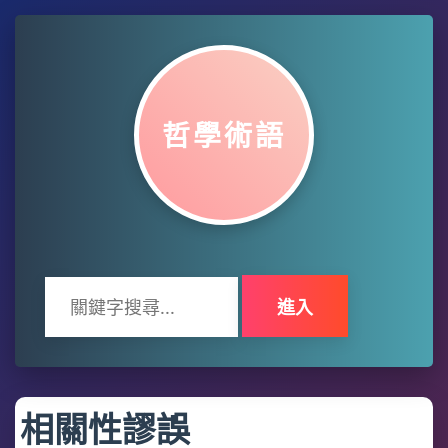
哲學術語
進入
相關性謬誤