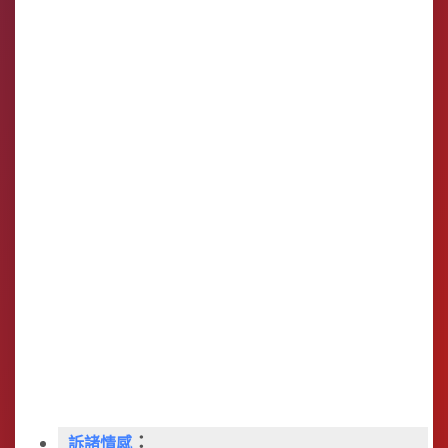
：
訴諸情感