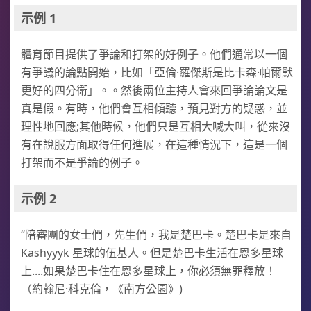
示例 1
體育節目提供了爭論和打架的好例子。他們通常以一個
有爭議的論點開始，比如「亞倫·羅傑斯是比卡森·帕爾默
更好的四分衛」。。然後兩位主持人會來回爭論論文是
真是假。有時，他們會互相傾聽，預見對方的疑惑，並
理性地回應;其他時候，他們只是互相大喊大叫，從來沒
有在說服方面取得任何進展，在這種情況下，這是一個
打架而不是爭論的例子。
示例 2
“陪審團的女士們，先生們，我是楚巴卡。楚巴卡是來自
Kashyyyk 星球的伍基人。但是楚巴卡生活在恩多星球
上....如果楚巴卡住在恩多星球上，你必須無罪釋放！
（約翰尼·科克倫，《南方公園》)