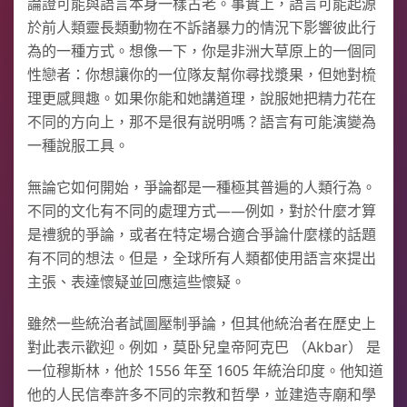
論證可能與語言本身一樣古老。事實上，語言可能起源
於前人類靈長類動物在不訴諸暴力的情況下影響彼此行
為的一種方式。想像一下，你是非洲大草原上的一個同
性戀者：你想讓你的一位隊友幫你尋找漿果，但她對梳
理更感興趣。如果你能和她講道理，說服她把精力花在
不同的方向上，那不是很有説明嗎？語言有可能演變為
一種說服工具。
無論它如何開始，爭論都是一種極其普遍的人類行為。
不同的文化有不同的處理方式——例如，對於什麼才算
是禮貌的爭論，或者在特定場合適合爭論什麼樣的話題
有不同的想法。但是，全球所有人類都使用語言來提出
主張、表達懷疑並回應這些懷疑。
雖然一些統治者試圖壓制爭論，但其他統治者在歷史上
對此表示歡迎。例如，莫卧兒皇帝阿克巴 （Akbar） 是
一位穆斯林，他於 1556 年至 1605 年統治印度。他知道
他的人民信奉許多不同的宗教和哲學，並建造寺廟和學