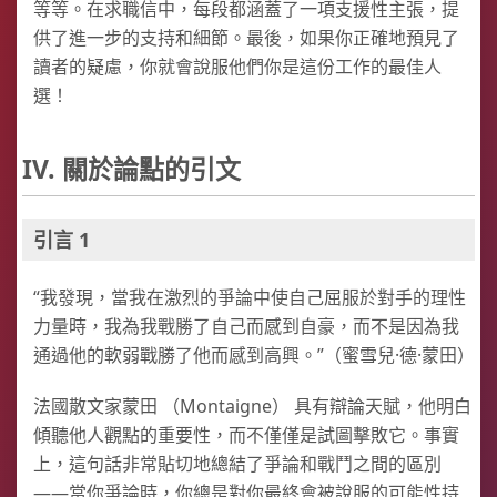
等等。在求職信中，每段都涵蓋了一項支援性主張，提
供了進一步的支持和細節。最後，如果你正確地預見了
讀者的疑慮，你就會說服他們你是這份工作的最佳人
選！
IV. 關於論點的引文
引言 1
“我發現，當我在激烈的爭論中使自己屈服於對手的理性
力量時，我為我戰勝了自己而感到自豪，而不是因為我
通過他的軟弱戰勝了他而感到高興。”（蜜雪兒·德·蒙田）
法國散文家蒙田 （Montaigne） 具有辯論天賦，他明白
傾聽他人觀點的重要性，而不僅僅是試圖擊敗它。事實
上，這句話非常貼切地總結了爭論和戰鬥之間的區別
——當你爭論時，你總是對你最終會被說服的可能性持