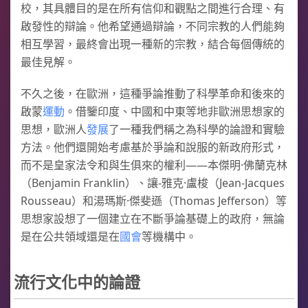
校，其具體目的是在所有信仰和觀點之間進行合理、有
啟發性的辯論。他希望通過辯論，不同宗教的人們能夠
相互學習，最終會出現一種新的宗教，結合每個傳統的
最佳見解。
不久之後，在歐洲，這種爭論推動了科學革命和後來的
啟蒙
運動
。借鑒印度、中國和中東等地非歐洲思想家的
思想，歐洲人
發展
了一種我們稱之為科學的論證和實驗
方法。他們還開始考慮基於爭論和說服的新政府形式，
而不是皇家法令和與生俱來的權利——本傑明·佛蘭克林
（Benjamin Franklin）、讓-雅克·盧梭（Jean-Jacques
Rousseau）和湯瑪斯·傑斐遜（Thomas Jefferson）等
思想家設想了一個建立在不斷爭論基礎上的政府，無論
是在公共領域還是在
國會
等機構中。
流行文化中的論證