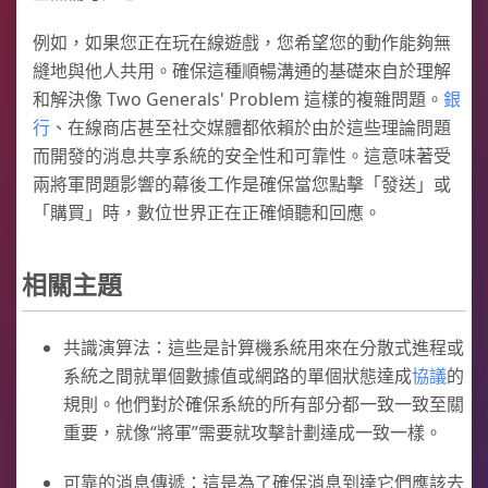
例如，如果您正在玩在線遊戲，您希望您的動作能夠無
縫地與他人共用。確保這種順暢溝通的基礎來自於理解
和解決像 Two Generals' Problem 這樣的複雜問題。
銀
行
、在線商店甚至社交媒體都依賴於由於這些理論問題
而開發的消息共享系統的安全性和可靠性。這意味著受
兩將軍問題影響的幕後工作是確保當您點擊「發送」或
「購買」時，數位世界正在正確傾聽和回應。
相關主題
共識演算法：這些是計算機系統用來在分散式進程或
系統之間就單個數據值或網路的單個狀態達成
協議
的
規則。他們對於確保系統的所有部分都一致一致至關
重要，就像“將軍”需要就攻擊計劃達成一致一樣。
可靠的消息傳遞：這是為了確保消息到達它們應該去