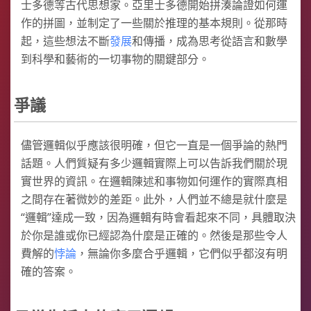
士多德等古代思想家。亞里士多德開始拼湊論證如何運
作的拼圖，並制定了一些關於推理的基本規則。從那時
起，這些想法不斷
發展
和傳播，成為思考從語言和數學
到科學和藝術的一切事物的關鍵部分。
爭議
儘管邏輯似乎應該很明確，但它一直是一個爭論的熱門
話題。人們質疑有多少邏輯實際上可以告訴我們關於現
實世界的資訊。在邏輯陳述和事物如何運作的實際真相
之間存在著微妙的差距。此外，人們並不總是就什麼是
“邏輯”達成一致，因為邏輯有時會看起來不同，具體取決
於你是誰或你已經認為什麼是正確的。然後是那些令人
費解的
悖論
，無論你多麼合乎邏輯，它們似乎都沒有明
確的答案。