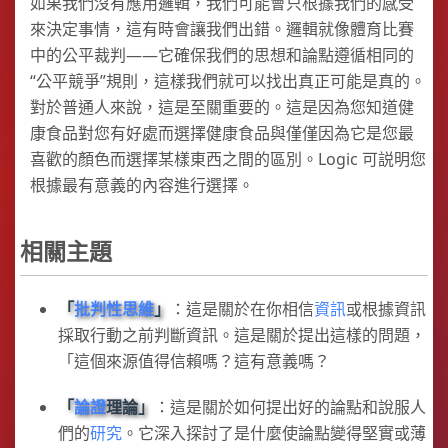
如果我們沒有應用邏輯，我們可能會只根據我們的感受
來決定事情，這有時會讓我們出錯。邏輯就像體育比賽
中的公平裁判——它確保我們的思想和論點遵循相同的
“公平競爭”規則，這樣我們就可以找出真正可能是真的。
對於普通人來說，這是至關重要的。這是因為您知道健
康食品對您有好處而選擇健康食品與僅僅因為它是您最
喜歡的顏色而選擇某樣東西之間的區別。Logic 可説明您
根據最有意義的內容進行選擇。
相關主題
批判性思維
：這是關於在你相信
資訊
或根據資訊
採取行動之前判斷資訊。這是關於提出這樣的問題，
「這個來源值得信賴嗎？這有意義嗎？
論證
理論
：這是關於如何提出好的論點和說服人
們的
研究
。它深入探討了是什麼使論點變得堅實或薄