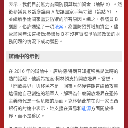
表示，我們目前無力為國防預算增加資金（論點 X）。然
後參議員 B 說參議員 A 想讓國家手無寸鐵（論點 Y），
並繼續爭論國家需要防禦的所有原因。總之，參議員 B
獲勝，也許通過了一項
法案
，為國防預算增加資金，儘
管該國無法這樣做;參議員 B 在沒有實際爭論該政策的財
務問題的情況下成功獲勝。
辯論中的示例
在 2016 年的辯論中，唐納德·特朗普知道移民是當時的
熱門話題，他說希拉蕊·柯林頓支持開放邊界。當然，
「開放邊界」與移民不是一回事。然後特朗普繼續攻擊
這個他自己創造的稻草人，解釋為什麼開放邊界在恐怖
主義時代是一個危險的局面。克林頓此前在與一家巴西
銀行的討論中表示，她支援在貿易和
能源
方面開放邊
界，而不是移民。