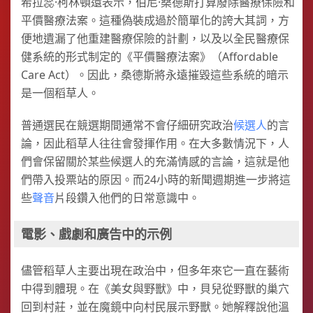
希拉蕊·柯林頓還表示，伯尼·桑德斯打算廢除醫療保險和
平價醫療法案。這種偽裝成過於簡單化的誇大其詞，方
便地遺漏了他重建醫療保險的計劃，以及以全民醫療保
健系統的形式制定的《平價醫療法案》（Affordable
Care Act）。因此，桑德斯將永遠摧毀這些系統的暗示
是一個稻草人。
普通選民在競選期間通常不會仔細研究政治
候選人
的言
論，因此稻草人往往會發揮作用。在大多數情況下，人
們會保留關於某些候選人的充滿情感的言論，這就是他
們帶入投票站的原因。而24小時的新聞週期進一步將這
些
聲音
片段鑽入他們的日常意識中。
電影、戲劇和廣告中的示例
儘管稻草人主要出現在政治中，但多年來它一直在藝術
中得到體現。在《美女與野獸》中，貝兒從野獸的巢穴
回到村莊，並在魔鏡中向村民展示野獸。她解釋說他溫