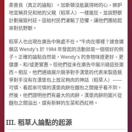
柔善良（真正的論點）。加斯頓沒能贏得她的心，嫉妒
地宣稱貝兒和她的父親（稻草人）一樣瘋狂，並說野獸
計劃摧毀村莊。這給村民們灌輸了恐懼，讓他們團結起
來對抗野獸。
稻草人也出現在廣告中無處不在。“牛肉在哪裡？速食連
鎖店 Wendy's 於 1984 年發起的活動就是一個很好的例
子。正確的論點自然是，Wendy's 的食物味道更好、更
健康、和/或更實惠。但他們從未在廣告中展示過這些東
西。相反，他們通過展示競爭對手漢堡的代表來製造競
爭對手沒有在漢堡包上放足夠肉的神話（稻草人）——
可憐、看起來可憐的漢堡肉餅在麵包之間幾乎看不到。
然後，他們證明他們有最大的肉餅，漢堡肉餅的圖片從
麵包之間溢出，還有新鮮的生菜和西紅柿。
III. 稻草人論點的起源