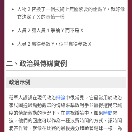
人物 2 替換了一個技術上無關緊要的論點 Y，就好像
它決定了 X 的真值一樣
人員 2 讓人員 1 爭論 Y 而不是 X
人員 2 贏得參數 Y，似乎贏得參數 X
二、政治與傳媒實例
政治示例
稻草人謬誤在現代政治
辯論
中很常見。它最常用於政治
家試圖通過煽動觀眾的情緒來擊敗對手並贏得選民忠誠
度的情緒激動的情況下。在
電
視辯論中，如果
時間
緊
迫，他們的回應可以作為一種浪費時間的方式，讓時間
滴答作響，就像在比賽的最後幾分鐘跪著踢球一樣，為