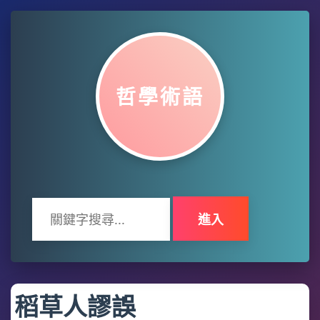
哲學術語
進入
稻草人謬誤