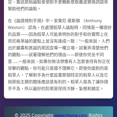
定、重述原始論點會使對手更難斷章取義或替換詞語來
幫助他們的論點。
在《論證規則手冊》中，安東尼·韋斯頓 （Anthony
Weston） 認為，在處理稻草人論點時，同情是一種很好
的品質——因為稻草人可能表明你的對手和你實際上在
貝尼格爭論的要點上並沒有達成一致：“一般來說，人們
出於嚴肅和真誠的原因宣導一種立場。試著弄清楚他們
的觀點——試著理解他們的理由——即使你完全不同
意......一般來說，如果你無法想像有人怎麼會持有你正在
攻擊的觀點，你可能只是還不理解它。即使你面對的是
稻草人，了解對手為什麼設置那個特定的稻草人以及它
與原始主題的關係應該是有利的。稻草人是為了讓你措
手不及，所以最好的防禦是保持冷靜、紮根和鎮定。
© 2025 Copyright
Rights
www.hketw.com