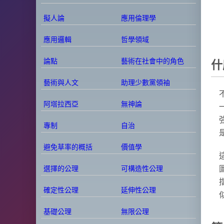
擬人論
應用倫理學
應用邏輯
哲學領域
論點
藝術在社會中的角色
什
藝術與人文
助理少數黨領袖
阿塔拉西亞
無神論
專制
自治
避免草率的概括
價值學
選擇的公理
可構造性公理
確定性公理
延伸性公理
基礎公理
無限公理