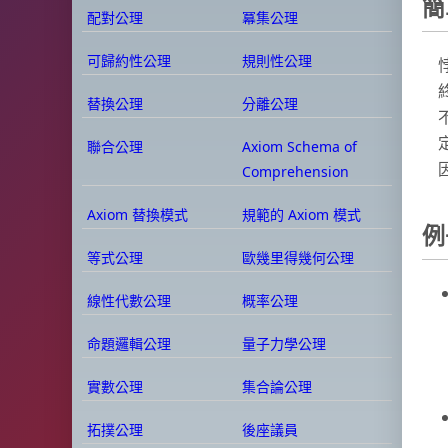
簡
配對公理
冪集公理
可歸約性公理
規則性公理
替換公理
分離公理
聯合公理
Axiom Schema of
Comprehension
Axiom 替換模式
規範的 Axiom 模式
例
等式公理
歐幾里得幾何公理
線性代數公理
概率公理
命題邏輯公理
量子力學公理
實數公理
集合論公理
拓撲公理
後座議員