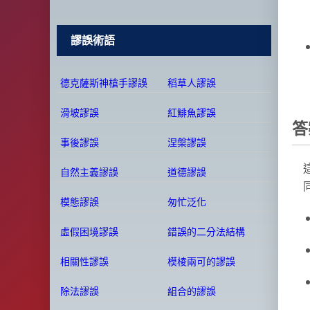
謬誤術語
德克薩斯神槍手謬誤
稻草人謬誤
滑坡謬誤
紅鯡魚謬誤
答
事後謬誤
涅槃謬誤
自然主義謬誤
道德謬誤
模態謬誤
匆忙泛化
虛假困境謬誤
錯誤的二分法結構
相關性謬誤
模棱兩可的謬誤
除法謬誤
組合的謬誤