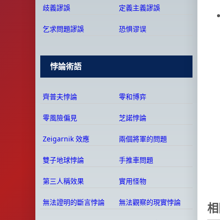
歧義謬誤
定義主義謬誤
乞求問題謬誤
恐惧谬误
悖論術語
齊普夫悖論
零和博弈
零風險偏見
芝諾悖論
Zeigarnik 效應
兩個將軍的問題
雙子地球悖論
手推車問題
第三人稱效果
實用怪物
無法證明的斷言悖論
無法觀察的現實悖論
相