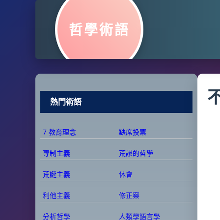
哲學術語
熱門術語
7 教育理念
缺席投票
專制主義
荒謬的哲學
荒誕主義
休會
利他主義
修正案
分析哲學
人類學語言學