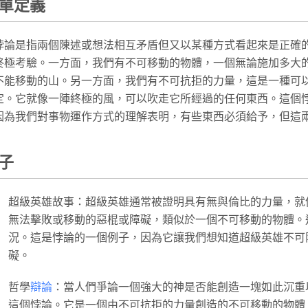
單定義
悖論是指兩個陳述或想法相互矛盾但又以某種方式看起來是正確
終極考驗。一方面，我們有不可移動的物體，一個無論施加多大
不能移動的山。另一方面，我們有不可抗拒的力量，這是一種可
定。它就像一陣終極的風，可以吹走它所經過的任何東西。這個
因為我們對事物運作方式的理解表明，有些東西必須給予，但這
子
超級英雄故事：超級英雄通常被證明具有無與倫比的力量，就
無法擊敗或移動的惡棍或障礙，類似於一個不可移動的物體。
況。這是悖論的一個例子，因為它讓我們想知道超級英雄不可
礙。
哲學
辯論
：當人們爭論一個強大的神是否能創造一塊如此沉重
這個悖論。它是一個由不可抗拒的力量創造的不可移動的物體