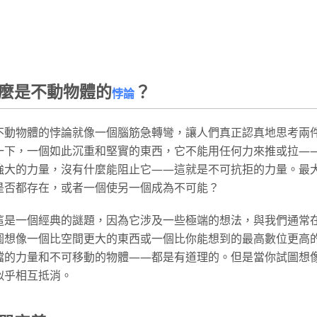
麼是不動物體的
？
悖論
不動物體的悖論就像一個腦筋急轉彎，讓人們真正認真地思考兩
一下，一個如此沉重和堅實的東西，它不能用任何力來推或拉—
強大的力量，沒有什麼能阻止它——這就是不可抗拒的力量。最
是否都存在，或者一個使另一個成為不可能？
這是一個經典的謎題，因為它涉及一些極端的想法，與我們通常
圖想像一個比空間更大的東西或一個比你能想到的最高數位更高
擋的力量和不可移動的物體——都是有道理的。但是當你試圖想
似乎相互抵消。