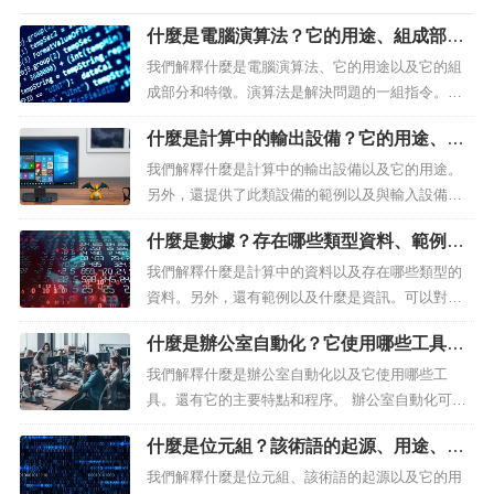
什麼是電腦演算法？它的用途、組成部分
和特徵
我們解釋什麼是電腦演算法、它的用途以及它的組
成部分和特徵。演算法是解決問題的一組指令。什
麼是演算法？在計算中，演算法被稱為允許控制某
什麼是計算中的輸出設備？它的用途、設
些過程的特定指令或操作的序列。這些是有限且有
備範例主輸入設備差異
序的步驟集，引導我們解決問題或做出決定。例
我們解釋什麼是計算中的輸出設備以及它的用途。
如，一個簡單的日常動作（例如打開房間的燈）可
另外，還提供了此類設備的範例以及與輸入設備的
以被描述為一組有序的步驟，例如：1....
差異。電腦顯示器是卓越的輸出設備。什麼是輸出
什麼是數據？存在哪些類型資料、範例和
設備？在計算中，輸出設備被稱為允許從電腦或電
資訊
腦系統中提取或恢復資訊的設備。例如：顯示器、
我們解釋什麼是計算中的資料以及存在哪些類型的
揚聲器或印表機。輸出設備也稱為輸出週邊設備，
資料。另外，還有範例以及什麼是資訊。可以對資
將電腦中的資訊轉換為視覺、音訊、列印...
料進行處理和組合資訊。什麼是數據？在計算中，
什麼是辦公室自動化？它使用哪些工具、
資料是某種定性或定量屬性或變數的符號表示（即
主要特點和程序
數字、字母、演算法等），即：經驗事實、事件、
我們解釋什麼是辦公室自動化以及它使用哪些工
實體的編碼描述。因此，資料是電腦透過不同方式
具。還有它的主要特點和程序。 辦公室自動化可讓
接收的資訊（值或引用） ，並透過程式...
您構思、建立、儲存和操作資訊。 什麼是辦公室自
什麼是位元組？該術語的起源、用途、特
動化？ 辦公室自動化是一套電腦工具，用於優化、
徵及其測量尺度
改進和自動化辦公室中執行的程序。辦...
我們解釋什麼是位元組、該術語的起源以及它的用