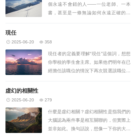
個永遠不會錯的人——一位老師、一本
書，甚至是一條無論如何永遠正確的法
律。現在想像一下，如果這個人或事說的
話與另一個永遠不會錯的來源所說的不
現任
符，會發生什麼。在這種情況下，一個本
2025-06-20
358
應永遠正確的權威似乎是錯誤的，或者與
現任者的定義要理解“現任”這個詞，想想
另一個從未錯誤的權威不一致，這就是我
你學校的學生會主席。如果他們明年在已
們所說的無可置疑的...
經擔任該職位的情況下再次競選該職位，
則該人將成為現任者。另一種看待現任者
的方式是，一個人目前住在一所房子里，
虛幻的相關性
如果他們選擇並被允許，他有可能留在那
2025-06-20
279
裡。在政治中，現任者就是現在有工作的
什麼是虛幻相關？虛幻相關性是指我們的
人，無論是市長、州長、國會議員，甚至
大腦認為兩件事是相互關聯的，但實際上
是總統。如...
並非如此。換句話說，想像一下你的大腦