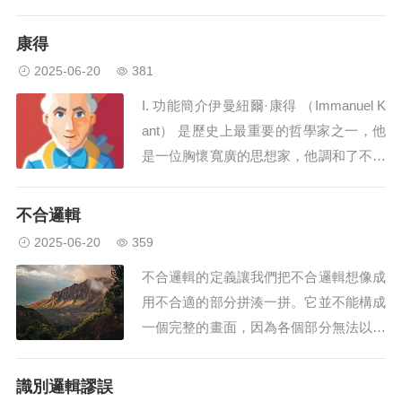
下做任何他們想做的事，包括可能違反傳
統價值觀的活動嗎？或者你認為這樣的人
康得
不成熟、自私、有罪或反社會？個人主義
2025-06-20
381
相信個性、多樣性和自由，而不是權威和
I. 功能簡介伊曼紐爾·康得 （Immanuel K
一致性。個人主義強調不同人的獨立性、
ant） 是歷史上最重要的哲學家之一，他
獨立性和...
是一位胸懷寬廣的思想家，他調和了不同
的思想流派，並影響了他之後的每一代思
想家。他最令人難忘的是他的道德和認識
不合邏輯
論思想（稍後會詳細介紹），但他也為心
2025-06-20
359
理學、人類學和現代神經科學的興起奠定
不合邏輯的定義讓我們把不合邏輯想像成
了基礎。現代科學的認知概念在...
用不合適的部分拼湊一拼。它並不能構成
一個完整的畫面，因為各個部分無法以正
確的方式協同工作。不合邏輯是指我們的
思考或爭論與良好推理的規則（稱為邏
識別邏輯謬誤