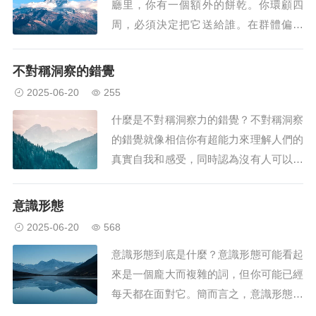
廳里，你有一個額外的餅乾。你環顧四
的。例子...
周，必須決定把它送給誰。在群體偏愛
中，當你選擇某人是你圈子的一部分時
——也許他們和你穿著同樣的運動隊球
不對稱洞察的錯覺
衣，或者他們在你的藝術課上。正是這個
2025-06-20
255
輕柔的推動告訴你「嘿，他們是我們中的
什麼是不對稱洞察力的錯覺？不對稱洞察
一員;讓我們更好地對待他們。即使我們
的錯覺就像相信你有超能力來理解人們的
喜歡認為我們把每個人...
真實自我和感受，同時認為沒有人可以對
你做同樣的事情。簡單來說，這就像你有
一種神奇的能力，可以讀懂每個人的秘密
意識形態
想法和情緒，但你認為你自己的想法和情
2025-06-20
568
緒是隱藏的。發生這種情況是因為我們的
意識形態到底是什麼？意識形態可能看起
大腦走了一條捷徑，導致我們認為我們真
來是一個龐大而複雜的詞，但你可能已經
的很擅長弄清...
每天都在面對它。簡而言之，意識形態就
像一個無形的思想背包，你隨身攜帶。它