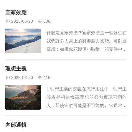
就像一個偵探，有時會得出錯誤的結論，
認為它已經找到了模式，而實際上卻沒
宜家效應
有。即使沒有證據支援這種聯繫，也可能
2025-06-20
308
發生這種情況。這就像在雲中看到一個形
什麼是宜家效應？宜家效應是一個發生在
狀;僅僅因為你看到了一條龍，並不意味
我們許多人身上的有趣腦力技巧。可以這
著那裡有一條真...
樣想：如果您花幾個小時從一箱零件中組
裝出一把椅子，那麼您會更喜歡這把椅
子，而不是您在商店裡挑選的一把椅子。
理想主義
即使專業的傢具製造商可以做得更好，這
2025-06-20
415
對您來說也無關緊要。您甚至可能看不到
I. 理想主義的定義在流行用法中，理想主
小錯誤，因為您對自己構建的東西感到非
義者是相信崇高理想並努力實現它們的
常自豪。這個名...
人，即使它們可能是不可能的。它通常與
實用主義者或現實主義者形成對比，即目
標不那麼雄心勃勃但更容易實現的人。這
內部邏輯
種“理想主義”的含義與這個詞在哲學中的