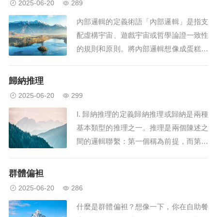
2025-06-20
289
使用方式非常不同。在哲學中，唯心主義
內部邏輯的定義術語「內部邏輯」是指支
是關於現實的基本結構的：唯心主義者認
配虛構宇宙、遊戲宇宙或哲學論證一致性
為現實的...
的規則和原則。將內部邏輯想像成蛋糕的
配方。就像你需要如何遵循食譜中的每個
步驟以確保蛋糕結果正確一樣，內部邏輯
歸納推理
確保故事或系統中的所有內容都遵循一定
2025-06-20
299
的準則，以保持可信和有意義。理解內部
I. 歸納推理的定義歸納推理或歸納是兩種
邏輯的另一種方法是想像一個根據一組不
基本類型的推理之一。推理是兩個陳述之
同的物理定律...
間的邏輯聯繫：第一個稱為前提，而第二
個稱為結論，必須與前提具有某種邏輯關
係。具體來說，歸納是基於合理概率的推
群體偏袒
論。如果前提是正確的，那麼結論也可能
2025-06-20
286
是正確的。這與演繹推理形成對比，在演
什麼是群體偏袒？想像一下，你在自助餐
繹推理中，如果前提是，結論必須是正確