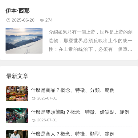
可以説明您了解周圍的大世界並影響您的
伊本·西那
日常行為和決策。想像一下，這個隱形背
2025-06-20
274
包裡裝滿了各種工具——這些工具可能是
介紹如果只有一個上帝，世界是上帝的創
你對公平的看法、你對自然的感受，或者
造物，那麼世界必須反映出上帝的統一
你對是非的信...
性：在上帝的統治下，必須有一個單一
的、統一的宇宙。自伊斯蘭教創立以來，
這一直是伊斯蘭教哲學的中心主題。在他
們堅持統一的過程中，伊斯蘭哲學家為未
最新文章
來嘗試將世界哲學的各個分支綜合成一個
什麼是商品？概念、特徵、分類、範例
有凝聚力的框架奠定了基礎。隨著伊斯蘭
2026-07-01
帝國在西元 7世...
什麼是雙頭壟斷？概念、特徵、優缺點、範例
2026-07-01
什麼是商人？概念、特徵、類型、範例