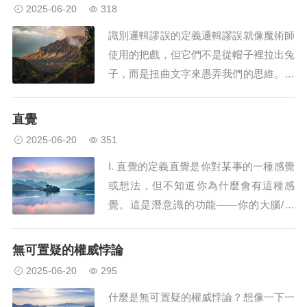
輯）不匹配。邏輯是向我們展示如何以清
2025-06-20
318
晰、筆直的路徑思考得出有意義的結論的
識別邏輯謬誤的定義邏輯謬誤就像魔術師
指南。這類似於擁有正確玩遊戲的規則手
使用的把戲，但它們不是從帽子裡拉出兔
冊。當我們說某...
子，而是扭曲文字來愚弄我們的思維。它
們是論點中偷偷摸摸的錯誤，經常在沒有
充分理由的情況下說服我們。想像一下烤
直覺
蛋糕——如果你錯過了某種成分或測量錯
2025-06-20
351
誤，你的蛋糕就不會正確。謬誤就像食譜
I. 直覺的定義直覺是你對某事的一種感覺
中的那些錯誤;他們破壞了爭論。更簡單
或想法，但不知道你為什麼會有這種感
的思考方式是...
覺。這是潛意識的功能——你的大腦/思
想（實際上是大部分）中你沒有意識地控
制或感知的部分。它是 「hunch」 或 「g
無可置疑的權威悖論
ut feeling」 的同義詞。直覺在哲學和科學
2025-06-20
295
中起著複雜的作用。一方面，直覺不是一
什麼是無可置疑的權威悖論？想像一下一
個可靠的資訊來源。僅僅...