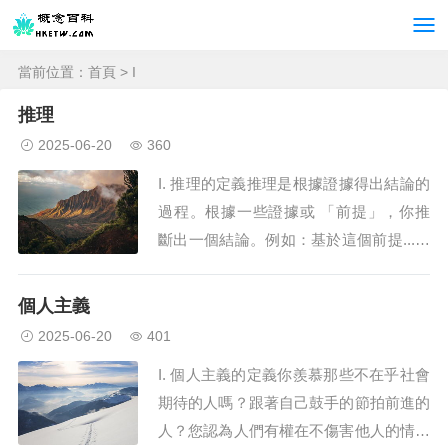
當前位置：
首頁
> I
推理
2025-06-20
360
I. 推理的定義推理是根據證據得出結論的
過程。根據一些證據或 「前提」，你推
斷出一個結論。例如：基於這個前提...…
您可以推斷：天氣預報顯示 80% 的幾率
出現雷暴帶一把傘是個好主意大學圖書館
個人主義
藏書超過 4000 萬冊他們可能有一本柏拉
2025-06-20
401
圖的《理想國》正在流通我的喉嚨痛，鼻
I. 個人主義的定義你羨慕那些不在乎社會
子流涕我可能感冒了葡萄對所有狗...
期待的人嗎？跟著自己鼓手的節拍前進的
人？您認為人們有權在不傷害他人的情況