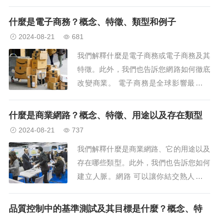
輸需求。 什麼是服務公司？ 服務公司是
一種營利組織，為客戶提供無形商品以滿
什麼是電子商務？概念、特徵、類型和例子
足某些特定需求。這類公司有別於生產...
2024-08-21
681
我們解釋什麼是電子商務或電子商務及其
特徵。此外，我們也告訴您網路如何徹底
改變商業。 電子商務是全球影響最大的
經濟活動之一。 什麼是電子商務？ 電子
商務，有時也稱為電子商務，包括透過網
什麼是商業網路？概念、特徵、用途以及存在類型
站或線上數位平台（例如社交網路和...
2024-08-21
737
我們解釋什麼是商業網路、它的用途以及
存在哪些類型。此外，我們也告訴您如何
建立人脈。網路 可以讓你結交熟人和潛
在的策略盟友。什麼是網路？在專業和商
業領域，網絡 被理解為建立聯繫的實
品質控制中的基準測試及其目標是什麼？概念、特
踐，即與其他專業人士和商人會面，以期