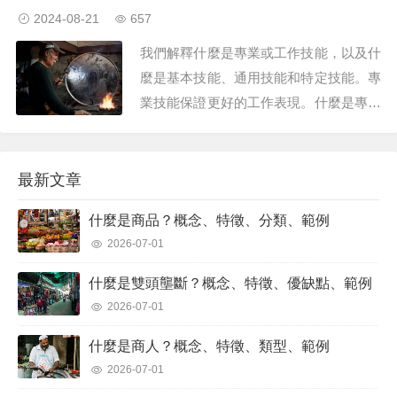
織的特定需求（有形或無形）的自然人或
2024-08-21
657
法人。換句話說，供應商是為公司提供開
我們解釋什麼是專業或工作技能，以及什
始或繼續生產工作所需的物資和服務的
麼是基本技能、通用技能和特定技能。專
人。「提供者」...
業技能保證更好的工作表現。什麼是專業
技能？專業能力或工作能力 是一個人所
擁有的使他們適合特定工作的能力、知
識、技能和才能，也就是說，與缺乏相同
最新文章
能力的人相比，它們保證了更好的表現。
什麼是商品？概念、特徵、分類、範例
儘管不是一組單一或通用的特徵，但許多
2026-07-01
工作...
什麼是雙頭壟斷？概念、特徵、優缺點、範例
2026-07-01
什麼是商人？概念、特徵、類型、範例
2026-07-01