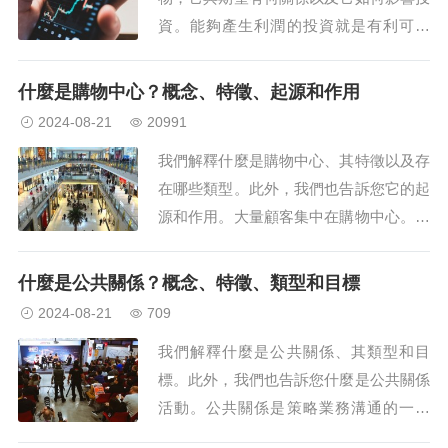
資。能夠產生利潤的投資就是有利可圖
的。什麼是有利可圖的東西？當某物定期
報告某種類型的效用或經濟效益時，就可
什麼是購物中心？概念、特徵、起源和作用
以說它是有利可圖的或有利可圖的。這是
2024-08-21
20991
商業和金融中常用的術語，通常作為任何
我們解釋什麼是購物中心、其特徵以及存
類型投資的理想特徵。這個字的同義詞
在哪些類型。此外，我們也告訴您它的起
有：「有利可圖」...
源和作用。大量顧客集中在購物中心。什
麼是購物中心？購物中心或購物中心，也
稱為商場或購物中心（均為購物中心的英
什麼是公共關係？概念、特徵、類型和目標
語術語），是一種通常大型的建築，專門
2024-08-21
709
用於容納商業場所，即用於大量購買和銷
我們解釋什麼是公共關係、其類型和目
售商品和服務. 服務。大量顧客集中，鼓
標。此外，我們也告訴您什麼是公共關係
勵不同類型...
活動。公共關係是策略業務溝通的一部
分。什麼是公共關係？公共關係（縮寫為