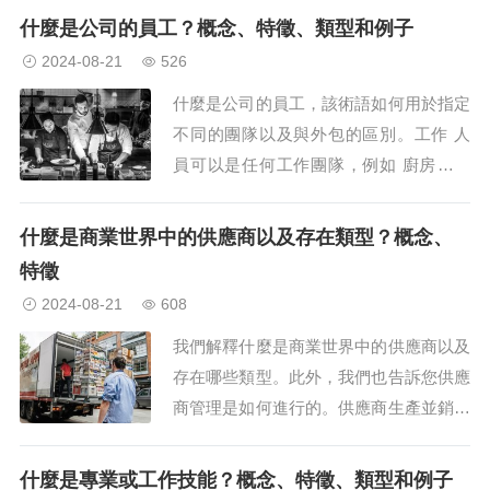
RRPP）是公司和個人可以採取的一系列
什麼是公司的員工？概念、特徵、類型和例子
行動和策略，以加強與公眾和媒體的聯
2024-08-21
526
繫，以獲得社會忠誠、支持和有利地位。
什麼是公司的員工，該術語如何用於指定
研究這些通訊技術的學科也以這個名稱而
不同的團隊以及與外包的區別。工作 人
聞名。公共關係是...
員可以是任何工作團隊，例如 廚房工作
人員 、廣告人員等等。公司的員工是什
麼？在商業世界中，完全屬於組織員工並
什麼是商業世界中的供應商以及存在類型？概念、
專注於特定空間的管理或某些職能的開發
特徵
的工作人員團隊稱為員工。它也可以用來
2024-08-21
608
指組織結構中級別最...
我們解釋什麼是商業世界中的供應商以及
存在哪些類型。此外，我們也告訴您供應
商管理是如何進行的。供應商生產並銷售
公司營運所需的產品。什麼是供應商？在
商業和專業領域，供應商是滿足另一個組
什麼是專業或工作技能？概念、特徵、類型和例子