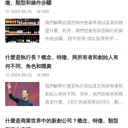
徵、類型和操作步驟
獲得未來和可能的投資和工作機會。對於
2024-08-21
640
同一活動使用其他術語也很常見，...
我們解釋品質控制中的基準測試及其目標
是什麼。此外，我們也會告訴您執行此操
作的步驟。標竿管理 找出競爭對手成功
的原因並使其得以複製。什麼是標竿管
理？基準測試是一種衡量和比較公司績效
什麼是執行長？概念、特徵、與所有者和創始人有
的技術，包括尋找和比較某些代表競爭對
何不同、角色和職責
手績效品質的變數、指標和係數基準英
2024-08-21
883
文 （的成功學習。基準測試一詞（...
我們解釋什麼是執行長以及它與所有者和
創始人有何不同。另外，他們的角色和職
責是什麼。 CEO 的縮寫來自CEO，翻譯
過來就是「執行長」。 什麼是首席執行
官？ 在商業世界中，首字母縮寫CEO用
什麼是商業世界中的新創公司？概念、特徵、類型
於指公司或組織的執行董事。...