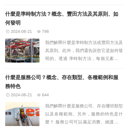
需求和目標。 什麼是管理？ 管理意味著
負責專案、業務或計劃的管理，即負責其
什麼是準時制方法？概念、豐田方法及其原則、如
需求和目標的維護和滿足，確保其營...
何發明
2024-08-21
798
我們解釋什麼是準時制方法或豐田方法及
其原則。此外，我們還告訴您它是如何發
明的。透過 準時制方法，每個元素都能
在需要時以正確的數量到達。什麼是準時
制方法？準時生產法（JIT）或豐田法是
什麼是服務公司？概念、存在類型、各種範例和服
一種組織工業生產的方法，透過消除原材
務特色
料、零件甚至最終產品的儲存和庫存來降
2024-08-21
644
低生產成本。為了實現這一目標，建議
我們解釋什麼是服務公司、存在哪些類型
這...
以及各種範例。另外，服務的特色是什
麼？ 服務公司可以滿足消費、維護或運