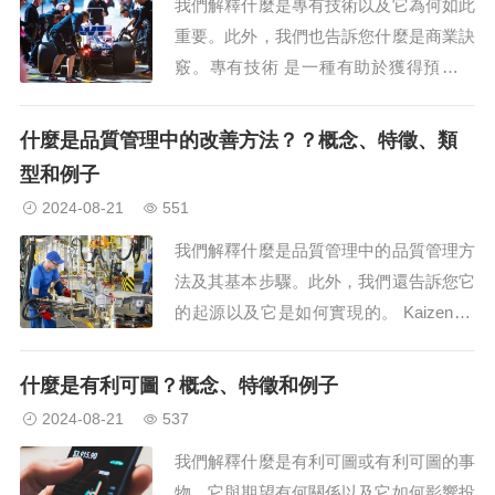
我們解釋什麼是專有技術以及它為何如此
制方法（也稱為“豐田方法”）的子系統，
重要。此外，我們也告訴您什麼是商業訣
該方法包括...
竅。專有技術 是一種有助於獲得預期結
果的知識。什麼是專有技術？Know-how
是英國語（借用西班牙語中的英語），相
什麼是品質管理中的改善方法？？概念、特徵、類
當於“knowing how”或“knowing how” ，在
型和例子
其原始語言中用於指實踐或隱性知...
2024-08-21
551
我們解釋什麼是品質管理中的品質管理方
法及其基本步驟。此外，我們還告訴您它
的起源以及它是如何實現的。 Kaizen 方
法致力於現有的方法，消除浪費並優化任
務。 什麼是改善方法？ 在商業領域，特
什麼是有利可圖？概念、特徵和例子
別是在品質管理方面，品質...
2024-08-21
537
我們解釋什麼是有利可圖或有利可圖的事
物，它與期望有何關係以及它如何影響投