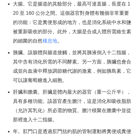
大腸。它是腸道的其餘部分，最高可達直腸，長度在 1
20 至 160 公分之間。這個器官對身體有幾個非常重要
的功能：它是糞便形成的地方，也是消化系統中水和鹽
被重新吸收的部分。此外，大腸是合成人體所需維生素
的細菌的自然
棲息地
。
胰臟。該腺體與腸道接觸，並將其胰液倒入十二指腸，
其中含有消化所需的不同酵素。另一方面，胰臟也會合
成並向血液中釋放調節糖代謝的激素，例如胰島素，它
可以讓葡萄糖進入細胞。
肝臟和膽囊。肝臟是體內最大的器官（重一公斤半），
具有多種功能。該器官產生膽汁，這是消化和吸收脂肪
（允許其乳化）所必需的物質。膽汁積聚在膽囊中並從
那裡進入十二指腸。
年。肛門口是透過肛門括約肌的管制運動將糞便或糞便