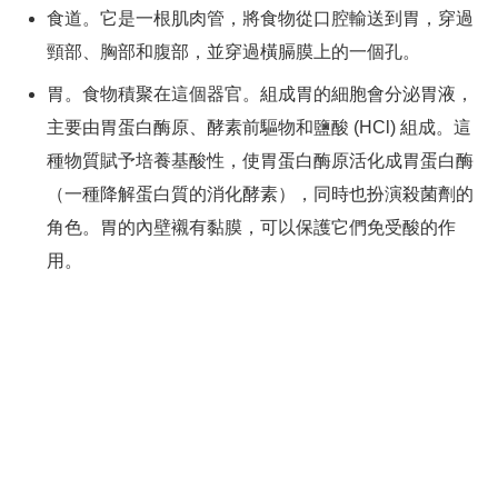
食道。它是一根肌肉管，將食物從口腔輸送到胃，穿過
頸部、胸部和腹部，並穿過橫膈膜上的一個孔。
胃。食物積聚在這個器官。組成胃的細胞會分泌胃液，
主要由胃蛋白酶原、酵素前驅物和鹽酸 (HCl) 組成。這
種物質賦予培養基酸性，使胃蛋白酶原活化成胃蛋白酶
（一種降解蛋白質的消化酵素），同時也扮演殺菌劑的
角色。胃的內壁襯有黏膜，可以保護它們免受酸的作
用。