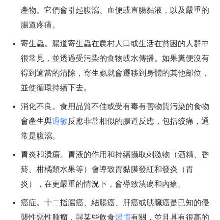
產物。它們會引起腹瀉、血便或直腸黏液，以及嚴重的
腸道疼痛。
寄生蟲。腸道寄生蟲在農村人口或生活在貧困的人群中
很常見，並透過受污染的食物或水傳播。如果糞便沒有
得到適當的清除，寄生蟲就會遷移到身體的其他部位，
並使循環持續下去。
消化不良。食用品質不佳或受有毒有害物質污染的食物
會產生與
過敏
反應非常相似的腸道反應，包括絞痛，通
常是腹瀉。
胃炎和潰瘍。胃液的作用和持續攝取刺激物（酒精、香
菸、柑橘類水果等）會導致胃黏膜發紅和發炎（胃
炎），在更嚴重的情況下，會導致潰瘍和內瘡。
癌症。十二指腸癌、結腸癌、肝癌或胰臟癌是已知的侵
襲性惡性腫瘤，與某些飲食
習慣
有關，並且具有很高的