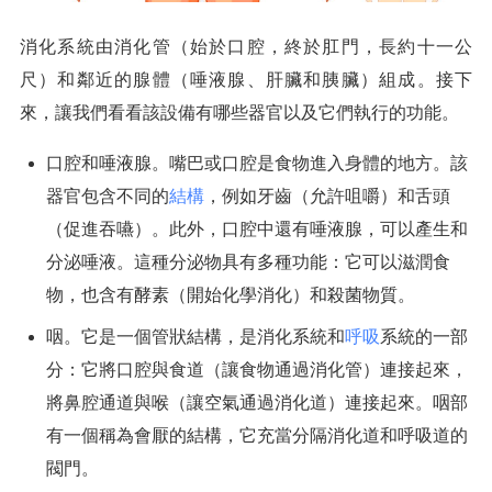
消化系統由消化管（始於口腔，終於肛門，長約十一公
尺）和鄰近的腺體（唾液腺、肝臟和胰臟）組成。接下
來，讓我們看看該設備有哪些器官以及它們執行的功能。
口腔和唾液腺。嘴巴或口腔是食物進入身體的地方。該
器官包含不同的
結構
，例如牙齒（允許咀嚼）和舌頭
（促進吞嚥）。此外，口腔中還有唾液腺，可以產生和
分泌唾液。這種分泌物具有多種功能：它可以滋潤食
物，也含有酵素（開始化學消化）和殺菌物質。
咽。它是一個管狀結構，是消化系統和
呼吸
系統的一部
分：它將口腔與食道（讓食物通過消化管）連接起來，
將鼻腔通道與喉（讓空氣通過消化道）連接起來。咽部
有一個稱為會厭的結構，它充當分隔消化道和呼吸道的
閥門。