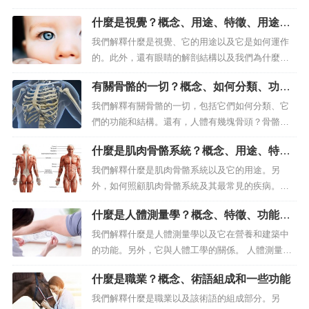
固連接。人體有哪些組織？在生物學和醫學中，
什麼是視覺？概念、用途、特徵、用途、
「組織」一詞通常指由大量規則分佈的細胞組成的
運作和眼睛結構
有機材料，這些細胞共同實現相同的特定目的並具
我們解釋什麼是視覺、它的用途以及它是如何運作
有共同的胚胎起源。簡單來說，組織是身體的肉或
的。此外，還有眼睛的解剖結構以及我們為什麼能
肉質類型，由不同類型但具有相同生理目的...
看到顏色。對人類來說，視覺才是最重要的感官。
有關骨骼的一切？概念、如何分類、功能
什麼是既視感？我們將視覺、視覺感知或視感稱為
和結構、人體有幾塊骨頭？
人類和許多動物感知周圍現實的五種感覺之一。就
我們解釋有關骨骼的一切，包括它們如何分類、它
我們人類而言，視覺是最重要、最優先的感官，不
們的功能和結構。還有，人體有幾塊骨頭？骨骼是
僅用於觀察環境和對話者，也用於閱讀和...
人體最堅硬、最有抵抗力的部分。什麼是骨頭？骨
什麼是肌肉骨骼系統？概念、用途、特
骼是一組剛性的有機結構，透過鈣和其他金屬的累
徵、類型和常見疾病
積而礦化。它們構成了人體和其他脊椎動物最堅
我們解釋什麼是肌肉骨骼系統以及它的用途。另
硬、最有抵抗力的部分（僅次於琺瑯質）。體內所
外，如何照顧肌肉骨骼系統及其最常見的疾病。它
有骨骼的集合構成了骨骼系統或骨骼，是有...
允許人體站立並進行各種動作。什麼是肌肉骨骼系
什麼是人體測量學？概念、特徵、功能與
統？不同性質的組織的複雜網絡，使人體能夠站立
人體工學的關係
並執行各種運動，從簡單的行走到最精確和微妙的
我們解釋什麼是人體測量學以及它在營養和建築中
手勢，被稱為肌肉骨骼系統或肌肉骨骼系統。肌肉
的功能。另外，它與人體工學的關係。 人體測量學
骨骼系統由幾個不同組別的組合組成，即骨...
可以比較一段時間內或人群之間的身體比例。 什麼
什麼是職業？概念、術語組成和一些功能
是人體測量學？ 人體測量學（由希臘語anthropos
（“人”）和metrik...
我們解釋什麼是職業以及該術語的組成部分。另