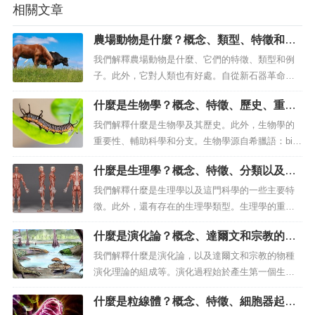
相關文章
農場動物是什麼？概念、類型、特徵和例
子
我們解釋農場動物是什麼、它們的特徵、類型和例
子。此外，它對人類也有好處。自從新石器革命以
來，農場動物就伴隨著人類。什麼是農場動物？農
什麼是生物學？概念、特徵、歷史、重要
場動物是通常屬於農村人口的家畜，即在農場、畜
性、輔助科學和分支
群或農場出生和飼養的動物。這些動物非常習慣與
我們解釋什麼是生物學及其歷史。此外，生物學的
人類打交道，因為自從九千多年前所謂的新石器革
重要性、輔助科學和分支。生物學源自希臘語：bio
命期間農業和畜牧業發明以來，它們就一...
s，「生命」和logy，「科學、知識」。什麼是生物
什麼是生理學？概念、特徵、分類以及存
學？生物學（其名稱來自希臘語：bíos，「生命」
在類型
和logy ，「科學、知識」）是自然科學之一，其研
我們解釋什麼是生理學以及這門科學的一些主要特
究對象包括生命的不同形式和動態：起源、進化、
徵。此外，還有存在的生理學類型。生理學的重點
適應和生物過程：...
是研究生物的器官及其功能。什麼是生理學？生理
什麼是演化論？概念、達爾文和宗教的物
學（源自希臘語Physiologia ，自然知識）是一門負
種演化理論的組成等
責了解和分析生物體功能的科學。透過結合其他精
我們解釋什麼是演化論，以及達爾文和宗教的物種
確科學（物理、化學、生物學）所提出的原理，這
演化理論的組成等。演化過程始於產生第一個生命
門學科賦予賦予生物生命...
的原始海洋。什麼是進化論？演化的概念是指產生
什麼是粒線體？概念、特徵、細胞器起
某種研究或分析對象的新形式的條件變化。值得注