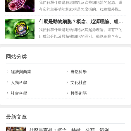
源、主要功能和結構
意的是，演化是漸進的過程，變化是逐漸發生的，
我們解釋什麼是粒線體以及這些細胞器的起源。還
只能隨著時間的推移才能觀察到。演化一詞在生物
有它的主要功能和結構是怎麼樣的。粒線體外觀細
學領域有其最基本的用途，特別是指居住...
長，位於細胞質中。什麼是粒線體？粒線體 是細胞
什麼是動物細胞？概念、起源理論、組成
質細胞器（即人體器官的細胞等效物），在細胞中
部分與植物細胞的區別。
充當能量工廠，合成三磷酸腺苷 ( ATP )分子，為生
我們解釋什麼是動物細胞及其起源理論。還有它的
命（細胞呼吸）所需的各種細胞過程提供化學燃
組成部分以及與植物細胞的區別。動物細胞含有明
料。這...
確的細胞核。什麼是動物細胞？動物細胞是真核細
胞的一種，這意味著它有一個確定的細胞核。動物
网站分类
細胞是形成屬於動物界（動物）的活生物體的不同
組織的細胞。由於動物是複雜的多細胞生物，它們
的細胞具有非常高水平的專業化：根據它...
經濟與商業
自然科學
人類科學
文化社會
社會科學
哲學術語
最新文章
什麼是商品？概念、特徵、分類、範例