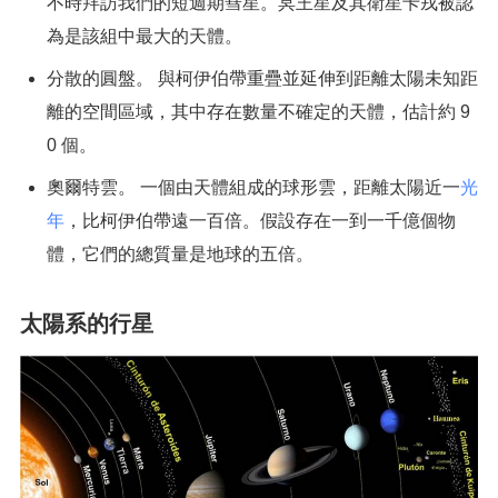
不時拜訪我們的短週期彗星。冥王星及其衛星卡戎被認
為是該組中最大的天體。
分散的圓盤。 與柯伊伯帶重疊並延伸到距離太陽未知距
離的空間區域，其中存在數量不確定的天體，估計約 9
0 個。
奧爾特雲。 一個由天體組成的球形雲，距離太陽近一
光
年
，比柯伊伯帶遠一百倍。假設存在一到一千億個物
體，它們的總質量是地球的五倍。
太陽系的行星