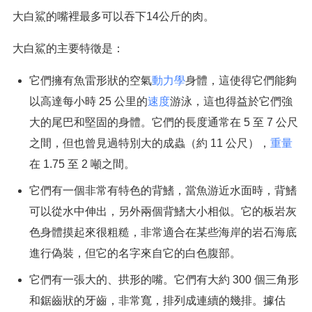
大白鯊的嘴裡最多可以吞下14公斤的肉。
大白鯊的主要特徵是：
它們擁有魚雷形狀的空氣
動力學
身體，這使得它們能夠
以高達每小時 25 公里的
速度
游泳，這也得益於它們強
大的尾巴和堅固的身體。它們的長度通常在 5 至 7 公尺
之間，但也曾見過特別大的成蟲（約 11 公尺），
重量
在 1.75 至 2 噸之間。
它們有一個非常有特色的背鰭，當魚游近水面時，背鰭
可以從水中伸出，另外兩個背鰭大小相似。它的板岩灰
色身體摸起來很粗糙，非常適合在某些海岸的岩石海底
進行偽裝，但它的名字來自它的白色腹部。
它們有一張大的、拱形的嘴。它們有大約 300 個三角形
和鋸齒狀的牙齒，非常寬，排列成連續的幾排。據估