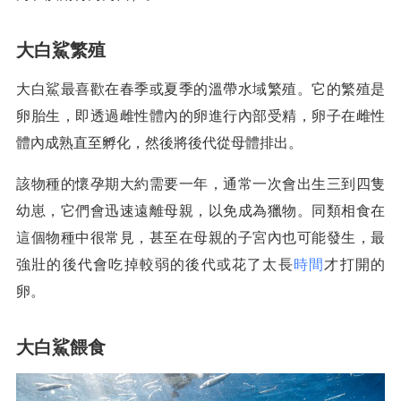
大白鯊繁殖
大白鯊最喜歡在春季或夏季的溫帶水域繁殖。它的繁殖是
卵胎生，即透過雌性體內的卵進行內部受精，卵子在雌性
體內成熟直至孵化，然後將後代從母體排出。
該物種的懷孕期大約需要一年，通常一次會出生三到四隻
幼崽，它們會迅速遠離母親，以免成為獵物。同類相食在
這個物種中很常見，甚至在母親的子宮內也可能發生，最
強壯的後代會吃掉較弱的後代或花了太長
時間
才打開的
卵。
大白鯊餵食