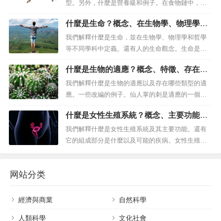
而，在這個王國中，許多不同種類的動物共存，值
型。另外，什麼是營養級和例子。在食物鏈中，每
得專家進行廣泛的分類。隨著對生命本質的...
個環節都依賴其他環節才能生存。什麼是食物鏈？
什麼是生命？概念、在生物學、物理學和
透過構成生物群落或生態系統的不同物種的生物轉
哲學等不同學科中定義
移有機物（營養物）和能量的機制被稱為營養鏈、
我們解釋什麼是生命，並在生物學、物理學和哲學
食物鏈 或食物鏈。它的名字來自希臘語 tropos，
等不同學科中定義。還有人的生命觀念。生命是出
「餵養」...
生、呼吸、發育、繁殖、進化和死亡的能力。什麼
什麼是生物的適應？概念、特徵、存在哪
是生命？生命的概念 很難定義，因為根據我們所處
些類型
的學科不同，我們會得到不同的反應，甚至可能是
我們解釋什麼是生物的適應以及存在哪些類型的適
相互對立的。 生命，源於生物學。生命被定義為出
應。一些改編的例子。仙人掌的刺是適應的一個明
生、呼吸、發...
顯例子。生物的適應力是什麼？在生物學中，我們
什麼是女性生殖系統？概念、主要功能、
所說的適應或生物適應是指生物體發展出在不同環
組成部分、可能疾病
境中生存的能力，改變其策略甚至身體特徵以保存
我們解釋什麼是女性生殖系統及其主要功能。還有
生命的過程。因此，生命透過傳遞給後代的（新物
它的組成部分是什麼以及可能的疾病。女性生殖系
種、滅絕等）生物因素）和等pH、陽光...
統執行有性生殖功能。什麼是女性生殖系統？顧名
思義，女性生殖系統是女性（以及其他高等動物）
网站分类
體內存在的一組器官、組織和導管，它們履行有性
生殖所涉及的各種功能。這涉及從性交準備、卵子
受精、懷孕（或其他動物的同等情況，例...
經濟與商業
自然科學
人類科學
文化社會