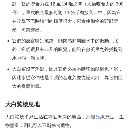
計，它的咬合力在 12 至 24 噸之間（人類咬合力的 300
倍），單次咬合最多可將 14 公斤肉放入口中，因為它
在攻擊下巴時張開的幅度很大，它會使動物的頭部變
形，向前突出。
它們的感官特別敏銳，能夠感知周圍水中的振動。此
外，它們還具有非凡的嗅覺，能夠在數英里之外捕捉到
水中的一滴血跡。
大白鯊沒有魚鰾，因此它們必須不斷移動以避免下沉，
因此水從它們總是半張的嘴進入並從鰓流出，為它們巨
大的身體供氧。
大白鯊棲息地
大白鯊幾乎只生活在靠近海岸的地區，那裡
光
線充足，生
物豐富，因此可以不斷捕食獵物。