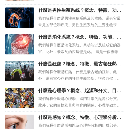
醒我們可能存在的危險，但也帶來愉悅的感覺。觸
什麼是男性生殖系統？概念、特徵、功
覺是什麼？觸覺或觸覺被稱為人類（和許多其他動
能、常見部位和疾病
物）可以感知周圍現實的五種感覺之一，特別是在
我們解釋什麼是男性生殖系統及其功能。還有它最
壓力、溫度、硬度和質地方面。在所有感官中，它
常見的部位和疾病。男性生殖系統的主要生物學功
可能是研究起來最複雜的感官之一，因為...
能是繁殖。什麼是男性生殖系統？當我們談論男性
什麼是消化系統？概念、特徵、功能、組
生殖系統時，我們指的是一組內部和外部器官以及
成器官和常見疾病
它們之間的管道，它們允許男性發生性關係並最終
我們解釋什麼是消化系統、其功能以及組成它的器
與女性繁殖。與女性生殖系統不同，男性生殖系統
官。此外，最常見的疾病也是此。 這是一個複雜的
大多在體外可見，並且具有產生大量精子...
機制，涉及身體的許多部位。 什麼是消化系統？ 負
什麼是狂熱？概念、特徵、最古老狂熱和
責消化過程的一組器官稱為消化系統，即對食物進
主義類型
行轉化，使其能夠被身體的所有細胞...
我們解釋什麼是狂熱，什麼是最古老的狂熱。此
外，還有當今存在的狂熱主義類型。很多時候，狂
熱衝破了理性的障礙。什麼是狂熱？狂熱主義是以
什麼是心理學？概念、起源和分支、目標
一種極其熱情的方式強烈追隨和捍衛一個人、教義
及與教育關係
或宗教，從而失去了對狂熱的批判意識。後綴ism指
我們解釋什麼是心理學、這門科學的起源和分支。
的是一種學說、一種特定的信仰。另一方面，「粉
此外，它的目標及其與教育的關係。心理學致力於
絲」一詞指的是特定人或事物的相當熱...
理解人類行為。什麼是心理學？心理學或心理學是
什麼是感知？概念、特徵、心理學分析組
一門社會科學和一門學科，專注於分析和理解人類
成和感知階段
行為以及個人和社會群體在特定時刻和情況下經歷
我們解釋什麼是感知以及心理學分析的組成部分。