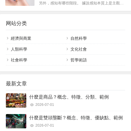
的心理過程。心理學有廣泛的研究領域，因為它從
另外，感知有哪些階段。 據說感知本質上是主觀
不同的角度、潮流和方法論關注人類的思...
的。 什麼是感知？ 感知是人類執行的個體機制，包
括接收、解釋和理解來自外部的訊號，並對來自感
网站分类
官活動的訊號進行編碼。它是由身體作...
經濟與商業
自然科學
人類科學
文化社會
社會科學
哲學術語
最新文章
什麼是商品？概念、特徵、分類、範例
2026-07-01
什麼是雙頭壟斷？概念、特徵、優缺點、範例
2026-07-01