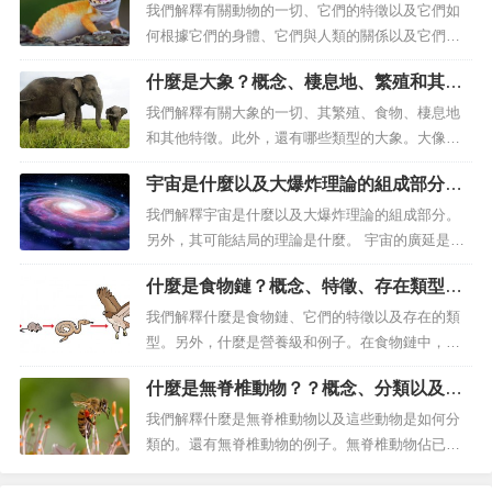
中後代的胚胎形成和成熟過程達到頂峰，直到它們
我們解釋有關動物的一切、它們的特徵以及它們如
隨後成為形成的個體。卵生一詞來自拉丁語：卵
何根據它們的身體、它們與人類的關係以及它們的
子，「卵子」和parire，“分娩”，...
飲食進行分類。這些動物極為多樣化，適應地球上
什麼是大象？概念、棲息地、繁殖和其他
的所有棲息地。什麼是動物？動物或後生動物是組
特徵
成動物界（動物界）的生物，動物界是真核生物
我們解釋有關大象的一切、其繁殖、食物、棲息地
（即具有細胞核的生物體）四個王國之一，區別於
和其他特徵。此外，還有哪些類型的大象。大像是
植物、真菌和微生物。一般來說，動物是擁...
現存最大的陸地動物。什麼是大象？大像是大型四
宇宙是什麼以及大爆炸理論的組成部分、
足哺乳動物的家族，以其大耳朵、可抓握的軀幹以
可能結局
及長長的白色象牙而聞名，同時也是當今世界上最
我們解釋宇宙是什麼以及大爆炸理論的組成部分。
大的陸地動物。目前，已知有三種不同的大象，每
另外，其可能結局的理論是什麼。 宇宙的廣延是可
種都有各自的亞種，並且還有猛獁像等已...
變的，而且難以計算。 什麼是宇宙？ 宇宙是一切存
什麼是食物鏈？概念、特徵、存在類型、
在的結合體；無論是行星、恆星、星係等物質，或
營養級和例子
是能量、空間或時間 等...
我們解釋什麼是食物鏈、它們的特徵以及存在的類
型。另外，什麼是營養級和例子。在食物鏈中，每
個環節都依賴其他環節才能生存。什麼是食物鏈？
什麼是無脊椎動物？？概念、分類以及例
透過構成生物群落或生態系統的不同物種的生物轉
子
移有機物（營養物）和能量的機制被稱為營養鏈、
我們解釋什麼是無脊椎動物以及這些動物是如何分
食物鏈 或食物鏈。它的名字來自希臘語 tropos，
類的。還有無脊椎動物的例子。無脊椎動物佔已知
「餵養」...
生物物種的 95%。什麼是無脊椎動物？無脊椎動物