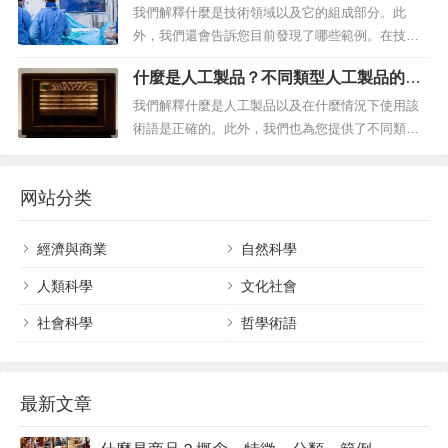
機，是一種結合了手機傳統功能與袖珍電腦或觸控
我們解釋什麼是技術領域以及它的組成部分。此
平板電腦功能的便攜式設備。它的「智慧」名稱來
外，我們還會告訴您目前發現了哪些範例。在技術
自於這樣一個事實：除了簡單地...
領域，有形和無形元素融合在一起。什麼是科技領
什麼是人工製品？不同類型人工製品的範
域？技術領域或技術領域是不同技術和科學分支
例
（即多種技術）的應用和整合領域，使它們以特定
我們解釋什麼是人工製品以及在什麼情況下使用該
目的系統地、有組織地運作。這些領域或領域是圍
術語是正確的。此外，我們也為您提供了不同類型
繞著所有人類活動和需求產生的，甚至是那些...
工件的範例。人工製品是有意製造的物體，具有單
一的、預先設定的目的。什麼是人工製品？人工製
网站分类
品是某種類型的物體、機器或設備，其製造需要應
用某種技術或技術，並且具有特定的用途或目的。
它是來自拉丁語artis（“藝術”）...
經濟與商業
自然科學
人類科學
文化社會
社會科學
哲學術語
最新文章