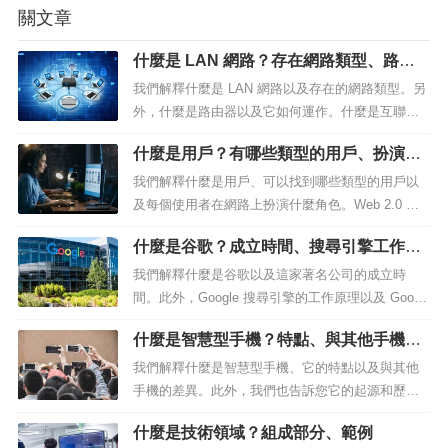
關文章
什麼是 LAN 網路？存在網路類型、路由
器、如何運作
我們解釋什麼是 LAN 網路以及存在的網路類型。另
外，什麼是路由器以及它如何運作。什麼是互聯
網。LAN 網路在企業、公司和家庭中很常見且日常
什麼是用戶？有哪些類型的用戶、扮演角
使用。什麼是 LAN 網路？範圍僅限於較小的實體空
色
間（例如房屋、公寓或至多建築物）的電腦網路稱
我們解釋什麼是用戶、可以找到哪些類型的用戶以
為LAN（英文縮寫： Local Area ...
及每個使用者在網路上扮演什麼角色。Web 2.0 中
的用戶在內容生產中發揮著非常積極的作用。什麼
什麼是谷歌？成立時間、搜尋引擎工作原
是用戶？在計算和網路文化中，用戶被理解為作為
理、Google+
電腦網路的一部分分配給操作員的一組權限和資
我們解釋什麼是谷歌以及這家著名公司的成立時
源，該操作員很可能是一個人、一個電腦程式或一
間。此外，Google 搜尋引擎的工作原理以及 Googl
台電腦。這種使用者概念不同於字...
e+ 是什麼。谷歌專注於與互聯網相關的產品和服
什麼是智慧型手機？特點、與其他手機差
務。谷歌是什麼？Google LLC，通常簡稱為Googl
異。、起源和歷史
e，是美國跨國公司Alphabet Inc.的子公司，專門從
我們解釋什麼是智慧型手機、它的特點以及與其他
事電子、電腦和網路相關產品和服務。其...
手機的差異。此外，我們也告訴您它的起源和歷
史。智慧型手機的到來 改變了我們做事的方式。什
什麼是技術領域？組成部分、範例
麼是智慧型手機？智慧型手機，又稱為智慧型手