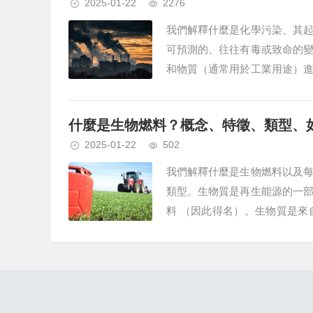
2025-01-22
2276
我們解釋什麼是化學污染、其
可預測的、往往有毒或致命的
和物質（通常用於工業用途）
而導致從某個角度來看，可以說所
什麼是生物燃料？概念、特徵、類型、
2025-01-22
502
我們解釋什麼是生物燃料以及
類型。生物質是再生能源的一
料 （因此得名）。生物質是
中發現的數量有限 ，並...