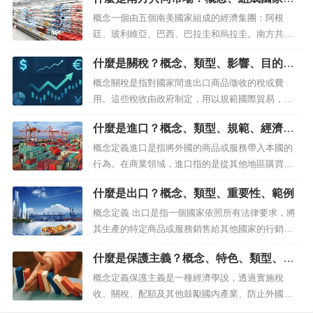
圍從特定地理區域到擁有共同利益與目標的國家集
起源、特色、主要協議
團，經濟集團的主要目的之一是促進成員間貿易，
概念一個由五個南美國家組成的經濟集團：阿根
包括降低關稅、配額及其他限制...
廷、玻利維亞、巴西、巴拉圭和烏拉圭。南方共同
市場（Mercosur）是一個關稅同盟及經濟集團，由
什麼是關稅？概念、類型、影響、目的、
五個南美國家組成：阿根廷、巴西、巴拉圭、烏拉
經濟影響、爭議、範例
圭，最近還有玻利維亞。南方共同市場的主要目標
概念關稅是指對國家間進出口商品徵收的稅或費
是促進成員國間的經濟與政治合作，追求經濟發展
用。這些稅收由政府制定，用以規範國際貿易，目
與區域整合。南方共同市場的基礎...
的多元，例如保護國內產業、為政府籌措財政，或
什麼是進口？概念、類型、規範、經濟影
影響經濟行為。當一個國家對進口商品徵收關稅
響、範例
時，會推高外國商品的成本，使國內產品在國內市
概念定義進口是指將外國的商品或服務帶入本國的
場更具競爭力。這能讓當地企業在經濟上相較於進
行為。在商業領域，進口指的是從其他地區購買商
口產品擁有優勢。然而，這也可能帶來後果，...
品和服務，以便在國內市場使用和分銷。此過程涉
什麼是出口？概念、類型、重要性、範例
及多項法律、財務及後勤層面。當一個國家進口商
品時，這些商品可以是製成品、原材料、機械、設
概念定義 出口是指一個國家依照所有法律要求，將
備、服務，或任何其他從外部來源取得的物品。進
其生產的特定商品或服務銷售給其他國家的行銷過
口是國際貿易的重要組成部分，有助於市...
程。 出口為原產國帶來巨大經濟利益，因為它們吸
什麼是保護主義？概念、特色、類型、優
引外國資金，促進國家經濟，拓展國外市場，發展
點、缺點、範例
國民工業並創造更多就業機會，這些都為全國帶來
概念定義保護主義是一種經濟學說，透過實施稅
好處。 出...
收、關稅、配額及其他鼓勵國內產業、防止外國商
品擾亂本地市場的政府規則，來偏袒國內生產而非