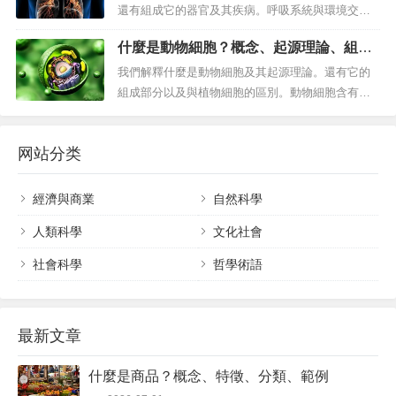
流、沼澤、溪流、潟湖和海岸。水的性質、其循環
還有組成它的器官及其疾病。呼吸系統與環境交換
以及其中存在的有機物含量（來自天然來源和...
氣體。什麼是呼吸系統？生物 體內允許它們與所處
什麼是動物細胞？概念、起源理論、組成
環境交換氣體的一組器官和管道被稱為 呼吸系統或
部分與植物細胞的區別。
呼吸系統。從這個意義上說，該系統的結構及其機
我們解釋什麼是動物細胞及其起源理論。還有它的
制可能會根據其居住的棲息地而有很大差異。這個
組成部分以及與植物細胞的區別。動物細胞含有明
系統的名稱來...
確的細胞核。什麼是動物細胞？動物細胞是真核細
胞的一種，這意味著它有一個確定的細胞核。動物
网站分类
細胞是形成屬於動物界（動物）的活生物體的不同
組織的細胞。由於動物是複雜的多細胞生物，它們
的細胞具有非常高水平的專業化：根據它...
經濟與商業
自然科學
人類科學
文化社會
社會科學
哲學術語
最新文章
什麼是商品？概念、特徵、分類、範例