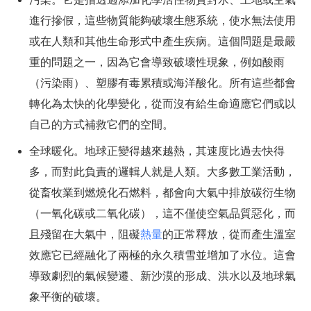
進行摻假，這些物質能夠破壞生態系統，使水無法使用
或在人類和其他生命形式中產生疾病。這個問題是最嚴
重的問題之一，因為它會導致破壞性現象，例如酸雨
（污染雨）、塑膠有毒累積或海洋酸化。所有這些都會
轉化為太快的化學變化，從而沒有給生命適應它們或以
自己的方式補救它們的空間。
全球暖化。地球正變得越來越熱，其速度比過去快得
多，而對此負責的邏輯人就是人類。大多數工業活動，
從畜牧業到燃燒化石燃料，都會向大氣中排放碳衍生物
（一氧化碳或二氧化碳），這不僅使空氣品質惡化，而
且殘留在大氣中，阻礙
熱量
的正常釋放，從而產生溫室
效應它已經融化了兩極的永久積雪並增加了水位。這會
導致劇烈的氣候變遷、新沙漠的形成、洪水以及地球氣
象平衡的破壞。