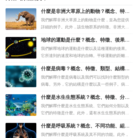
什麼是非洲大草原上的動物？概念、特徵
和例子
我們解釋非洲大草原上的動物是什麼，並為您提供
詳細的例子。此外，該生物群系的特徵。非洲大草
原的動物適應強烈的氣候變遷。非洲大草原有哪些
地球的運動是什麼？概念、特徵、後果和
動物？稀樹草原是一種以大片草原為特徵的生物群
速度
落，是叢林和半沙漠之間的過渡帶。主要植被由
我們解釋地球的運動是什麼以及這種運動的後果。
草、灌木和小喬木組成。最大的熱帶草原出現在非
它所達到的速度和地球的自轉。平移運動的距離達
洲，規模較小的草原則出現在亞洲、澳洲和...
到9.3億公里。地球的運動是什麼？地球的平移是行
什麼是病毒？概念、特徵、類型、結構以
星繞太陽運行的運動之一。完成這段旅程需要365天
及一些例子
6小時。每四年，這些時間加起來總計為 24 小時。
我們解釋什麼是病毒以及我們可以找到什麼類型的
這就是為什麼每四年我們的日曆中都會有一個閏
病毒。另外，它的結構是什麼以及一些例子。病毒
年，其中二月多了一天。平...
是非常原始的生物體，具有巨大的突變能力。什麼
什麼是水生生態系統？概念、特徵、分
是病毒？在生物學中，病毒是一種微觀的無細胞寄
類、水生生態系的例子
生劑，也就是說，比可見尺寸小得多，並且不由細
我們解釋什麼是水生生態系統、它們如何分類以及
胞組成，但只能在宿主細胞內複製，利用其擁有的
它們的特徵是什麼。此外，還有水生生態系的例
遺傳複製機制和，一般來說，會在過程中...
子。海洋生態系極為多樣，動植物豐富。什麼是水
什麼是呼吸系統？概念、不同功能、組成
生生態系？水生生態系統是在不同規模和性質的水
器官及其疾病
體中發展的任何生態系統，包括海洋、湖泊、河
我們解釋什麼是呼吸系統及其不同的功能。此外，