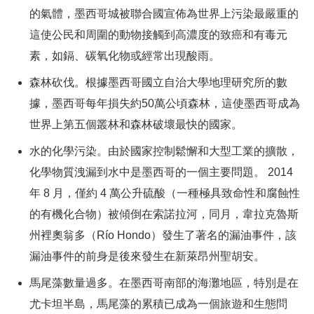
的氣體，墨西哥城被聯合國宣佈為世界上污染最嚴重的
這使公民和周圍的動物接觸到高濃度的致癌和有毒元
素，如鎘、碳氧化物或經常出現酸雨。
森林砍伐。根據墨西哥國立自治大學地理研究所的數
據，墨西哥每年損失約50萬公頃森林，這使墨西哥成為
世界上第五個叢林和森林破壞最快的國家。
水的化學污染。由於國家控制鬆懈和大型工業的擴散，
化學物質洩漏到水中是墨西哥的一個主要問題。 2014
年 8 月，僅約 4 萬公升硫酸（一種極具致命性和腐蝕性
的有機化合物）被傾倒在索諾拉河，同月，韋拉克魯斯
州裡奧翁多（Río Hondo）發生了著名的漏油事件，該
漏油事件的前身是後來發生在新萊昂州聖胡安。
馬尾藻數量過多。在墨西哥南部的海灘地區，特別是在
尤卡坦半島，馬尾藻的累積已成為一個旅遊和生態問